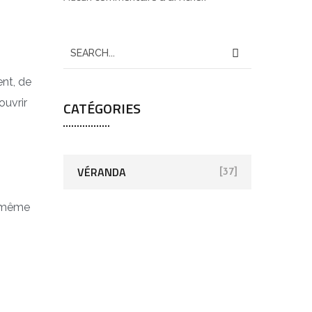
ent, de
ouvrir
CATÉGORIES
VÉRANDA
[37]
e même