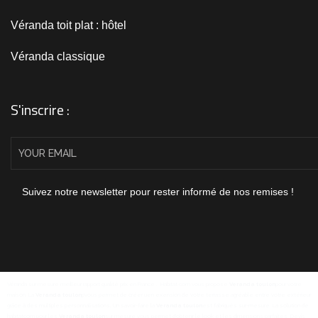
Véranda toit plat : hôtel
Véranda classique
S'inscrire :
Suivez notre newsletter pour rester informé de nos remises !
Véranda sur mesure meilleur rapport qualité prix en France... Habitat.com vous propose
Veranda toulon
pour votre
maison. La
Veranda toulon
pvous permet de créer uen exension de votre terrasse agréable entre votre extérieur
grâce à des multiples personnalisations. Un savoir-faire la
Veranda toulon
est fabriqués sur-mesure. La solution de
habitatcom pour les
Veranda toulon
sur mesure vous permet d'obtenir le look et les dimensions parfaites. Devis